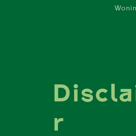
Woni
Discl
r