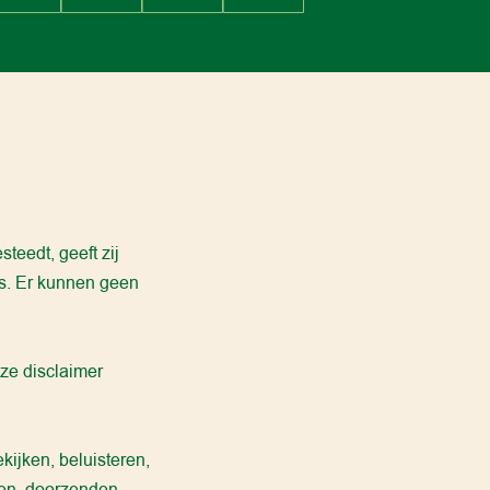
teedt, geeft zij
ns. Er kunnen geen
ze disclaimer
kijken, beluisteren,
ren, doorzenden,