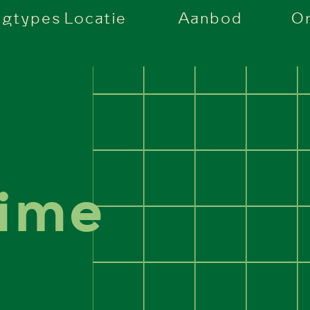
ngtypes
Locatie
Aanbod
O
aime