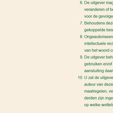
De uitgever mag
veranderen of be
voor de gevolge
Behoudens deze 
gekoppelde best
Ongeautoriseerd
intellectuele re
van het woord o
De uitgever beh
gebruiken en/of
aansluiting daa
U zal de uitgev
auteur van deze
maatregelen, ver
derden zijn ing
op welke wetteli