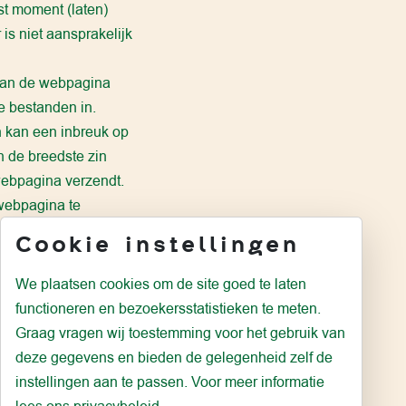
t moment (laten)
is niet aansprakelijk
 aan de webpagina
e bestanden in.
n kan een inbreuk op
in de breedste zin
webpagina verzendt.
webpagina te
ebruik te maken. In
Cookie instellingen
delspartners en de
We plaatsen cookies om de site goed te laten
 buitengerechtelijke
functioneren en bezoekersstatistieken te meten.
ntants e.d. die door
Graag vragen wij toestemming voor het gebruik van
bpagina, uw inbreuk
deze gegevens en bieden de gelegenheid zelf de
instellingen aan te passen. Voor meer informatie