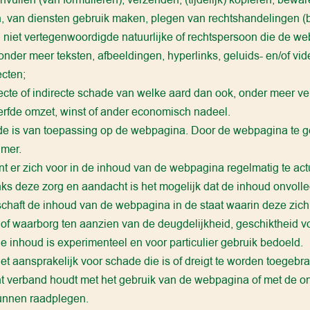
, van diensten gebruik maken, plegen van rechtshandelingen (bi
n niet vertegenwoordigde natuurlijke of rechtspersoon die de we
onder meer teksten, afbeeldingen, hyperlinks, geluids- en/of vi
cten;
ecte of indirecte schade van welke aard dan ook, onder meer ve
rfde omzet, winst of ander economisch nadeel.
e is van toepassing op de webpagina. Door de webpagina te ge
imer.
nt er zich voor in de inhoud van de webpagina regelmatig te act
ks deze zorg en aandacht is het mogelijk dat de inhoud onvolledi
chaft de inhoud van de webpagina in de staat waarin deze zich fe
 of waarborg ten aanzien van de deugdelijkheid, geschiktheid v
e inhoud is experimenteel en voor particulier gebruik bedoeld.
iet aansprakelijk voor schade die is of dreigt te worden toegebrac
cht verband houdt met het gebruik van de webpagina of met de o
unnen raadplegen.