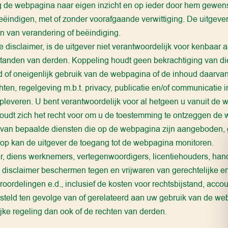
 de webpagina naar eigen inzicht en op ieder door hem gewens
ëindigen, met of zonder voorafgaande verwittiging. De uitgever 
n van verandering of beëindiging.
disclaimer, is de uitgever niet verantwoordelijk voor kenbaar
anden van derden. Koppeling houdt geen bekrachtiging van di
 of oneigenlijk gebruik van de webpagina of de inhoud daarva
chten, regelgeving m.b.t. privacy, publicatie en/of communicatie 
pleveren. U bent verantwoordelijk voor al hetgeen u vanuit de 
oudt zich het recht voor om u de toestemming te ontzeggen de 
 van bepaalde diensten die op de webpagina zijn aangeboden, g
rop kan de uitgever de toegang tot de webpagina monitoren.
er, diens werknemers, vertegenwoordigers, licentiehouders, han
 disclaimer beschermen tegen en vrijwaren van gerechtelijke en
oordelingen e.d., inclusief de kosten voor rechtsbijstand, accou
esteld ten gevolge van of gerelateerd aan uw gebruik van de we
jke regeling dan ook of de rechten van derden.