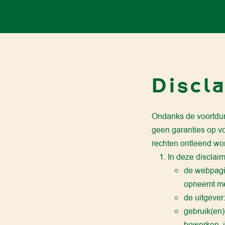
Discl
Ondanks de voortdure
geen garanties op vo
rechten ontleend wo
In deze disclaim
de webpagin
opneemt met
de uitgever
gebruik(en)
bewerken, i