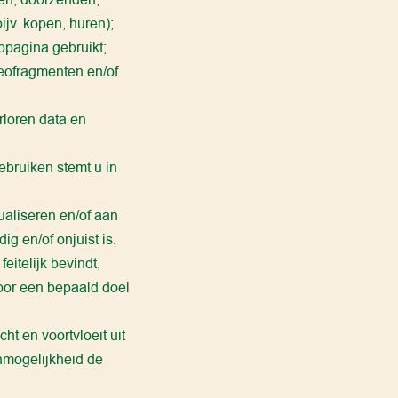
jv. kopen, huren);
bpagina gebruikt;
deofragmenten en/of
rloren data en
bruiken stemt u in
ualiseren en/of aan
g en/of onjuist is.
itelijk bevindt,
oor een bepaald doel
ht en voortvloeit uit
nmogelijkheid de