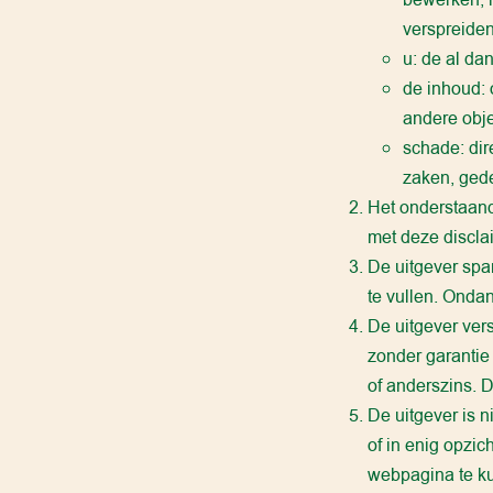
verspreiden
u: de al da
de inhoud: 
andere obje
schade: dir
zaken, gede
Het onderstaand
met deze discla
De uitgever spa
te vullen. Ondan
De uitgever vers
zonder garantie
of anderszins. D
De uitgever is n
of in enig opzi
webpagina te k